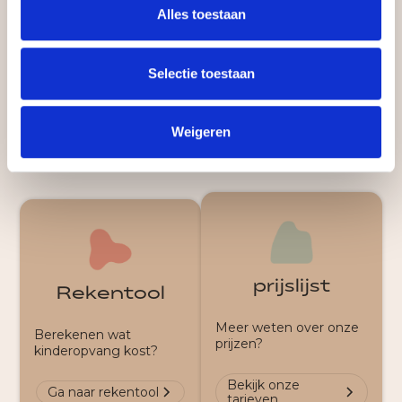
Reken uit wat kinderopvang voor jou kost of
Alles toestaan
bekijk onze prijzen. Graag eerst even een
kijkje komen nemen?
Selectie toestaan
Plan een rondleiding
Weigeren
prijslijst
Rekentool
Meer weten over onze
Berekenen wat
prijzen?
kinderopvang kost?
Bekijk onze
Ga naar rekentool
tarieven