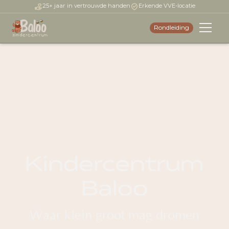
25+ jaar in vertrouwde handen
Erkende VVE-locatie
Rondleiding
Kindercentrum
Baloo
Waar klein groot mag dromen